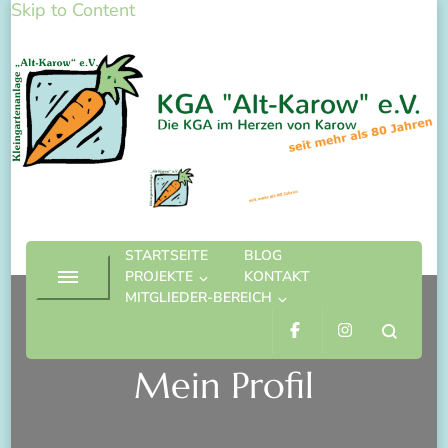
Skip to Content
KGA "Alt-Karow" e.V.
Die KGA im Herzen von Karow
STARTSEITE
BLOG
PROJEKTE
KONTAKT
MITGLIEDER-BEREICH
Mein Profil